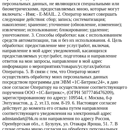
персональных данных, не являющихся специальными или
биометрическими, предоставляемых мною, которые могут
включать: - Имя; - E-MAIL. 2. Оператор может совершать
следующие действия: сбор; запись; систематизация;
накопление; хранение; уточнение (обновление, изменение);
извлечение; использование; блокирование; удаление;
уничтожение. 3. Способы обработки: как с использованием
средств автоматизации, так и без их использования. 4. Цель
обработки: предоставление мне услуг/работ, включая,
направление в мой адрес уведомлений, касающихся
предоставляемых услуг/работ, подготовка и направление
ответов на мои запросы, направление в мой адрес
информации о мероприятиях/товарах/услугах/работах
Оператора. 5. В связи с тем, что Оператор может
осуществлять обработку моих персональных данных
посредством программы для ЭВМ «1С-Битрикс24», я даю
свое согласие Оператору на осуществление соответствующего
поручения ООО «1С-Битрикс», (ОГРН 5077746476209),
зарегистрированному по адресу: 109544, г. Москва, б-р
Энтузиастов, д. 2, эт.13, пом. 8-19. 6. Настоящее согласие
действует до момента его отзыва путем направления
соответствующего уведомления на электронный адрес
admstandart@bk.ru или направления по адресу Россия,
Оренбургская обл., г. Бузулук, ул. Отакара Яроша, 51. 7. В
случае отзыва мною согласия на обработку персональных