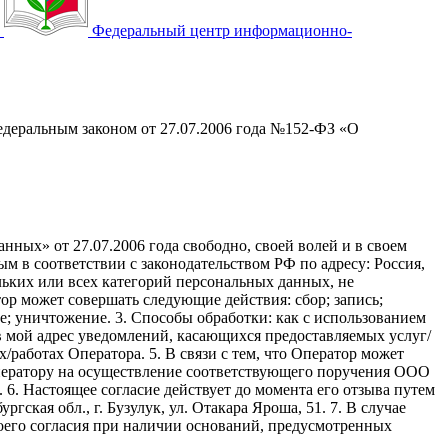
Федеральный центр информационно-
едеральным законом от 27.07.2006 года №152-ФЗ «О
ных» от 27.07.2006 года свободно, своей волей и в своем
в соответствии с законодательством РФ по адресу: Россия,
кольких или всех категорий персональных данных, не
р может совершать следующие действия: сбор; запись;
ие; уничтожение. 3. Способы обработки: как с использованием
е в мой адрес уведомлений, касающихся предоставляемых услуг/
/работах Оператора. 5. В связи с тем, что Оператор может
ператору на осуществление соответствующего поручения ООО
9. 6. Настоящее согласие действует до момента его отзыва путем
ская обл., г. Бузулук, ул. Отакара Яроша, 51. 7. В случае
оего согласия при наличии оснований, предусмотренных