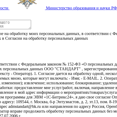
тости
Министерство образования и науки РФ
ие на обработку моих персональных данных, в соответствии с Ф
х в Согласии на обработку персональных данных
ветствии с Федеральным законом № 152-ФЗ «О персональных дан
оих персональных данных ООО "СТАНДАРТ" , зарегистрированным 
о тексту - Оператор). 1. Согласие дается на обработку одной, нес
ых мною, которые могут включать: - Имя; - E-MAIL. 2. Операто
, изменение); извлечение; использование; блокирование; удален
бработки: предоставление мне услуг/работ, включая, направлени
авление в мой адрес информации о мероприятиях/товарах/услугах
ом программы для ЭВМ «1С-Битрикс24», я даю свое согласие О
ресу: 109544, г. Москва, б-р Энтузиастов, д. 2, эт.13, пом. 8-1
с admstandart@bk.ru или направления по адресу Россия, Оренбург
ратор вправе продолжить обработку персональных данных без м
.07.2006 г.