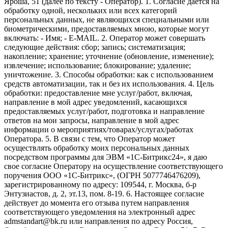
Яроша, 51 (далее по тексту - Оператор). 1. Согласие дается на
обработку одной, нескольких или всех категорий
персональных данных, не являющихся специальными или
биометрическими, предоставляемых мною, которые могут
включать: - Имя; - E-MAIL. 2. Оператор может совершать
следующие действия: сбор; запись; систематизация;
накопление; хранение; уточнение (обновление, изменение);
извлечение; использование; блокирование; удаление;
уничтожение. 3. Способы обработки: как с использованием
средств автоматизации, так и без их использования. 4. Цель
обработки: предоставление мне услуг/работ, включая,
направление в мой адрес уведомлений, касающихся
предоставляемых услуг/работ, подготовка и направление
ответов на мои запросы, направление в мой адрес
информации о мероприятиях/товарах/услугах/работах
Оператора. 5. В связи с тем, что Оператор может
осуществлять обработку моих персональных данных
посредством программы для ЭВМ «1С-Битрикс24», я даю
свое согласие Оператору на осуществление соответствующего
поручения ООО «1С-Битрикс», (ОГРН 5077746476209),
зарегистрированному по адресу: 109544, г. Москва, б-р
Энтузиастов, д. 2, эт.13, пом. 8-19. 6. Настоящее согласие
действует до момента его отзыва путем направления
соответствующего уведомления на электронный адрес
admstandart@bk.ru или направления по адресу Россия,