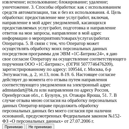
извлечение; использование; блокирование; удаление;
уничтожение. 3. Способы обработки: как с использованием
средств автоматизации, так и без их использования. 4. Цель
обработки: предоставление мне услуг/работ, включая,
направление в мой адрес уведомлений, касающихся
предоставляемых услуг/работ, подготовка и направление
ответов на мои запросы, направление в мой адрес
информации о мероприятиях/товарах/услугах/работах
Оператора. 5. В связи с тем, что Оператор может
осуществлять обработку моих персональных данных
посредством программы для ЭВМ «1С-Битрикс24», я даю
свое согласие Оператору на осуществление соответствующего
поручения ООО «1С-Битрикс», (ОГРН 5077746476209),
зарегистрированному по адресу: 109544, г. Москва, б-р
Энтузиастов, д. 2, эт.13, пом. 8-19. 6. Настоящее согласие
действует до момента его отзыва путем направления
соответствующего уведомления на электронный адрес
admstandart@bk.ru или направления по адресу Россия,
Оренбургская обл., г. Бузулук, ул. Отакара Яроша, 51. 7. В
случае отзыва мною согласия на обработку персональных
данных Оператор вправе продолжить обработку
персональных данных без моего согласия при наличии
оснований, предусмотренных Федеральным законом №152-
ФЗ «О персональных данных» от 27.07.2006 г.
Принимаю
Не принимаю