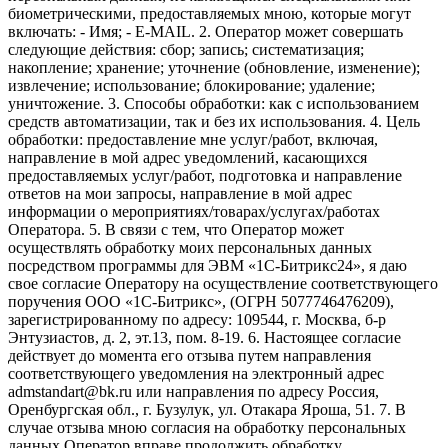
биометрическими, предоставляемых мною, которые могут
включать: - Имя; - E-MAIL. 2. Оператор может совершать
следующие действия: сбор; запись; систематизация;
накопление; хранение; уточнение (обновление, изменение);
извлечение; использование; блокирование; удаление;
уничтожение. 3. Способы обработки: как с использованием
средств автоматизации, так и без их использования. 4. Цель
обработки: предоставление мне услуг/работ, включая,
направление в мой адрес уведомлений, касающихся
предоставляемых услуг/работ, подготовка и направление
ответов на мои запросы, направление в мой адрес
информации о мероприятиях/товарах/услугах/работах
Оператора. 5. В связи с тем, что Оператор может
осуществлять обработку моих персональных данных
посредством программы для ЭВМ «1С-Битрикс24», я даю
свое согласие Оператору на осуществление соответствующего
поручения ООО «1С-Битрикс», (ОГРН 5077746476209),
зарегистрированному по адресу: 109544, г. Москва, б-р
Энтузиастов, д. 2, эт.13, пом. 8-19. 6. Настоящее согласие
действует до момента его отзыва путем направления
соответствующего уведомления на электронный адрес
admstandart@bk.ru или направления по адресу Россия,
Оренбургская обл., г. Бузулук, ул. Отакара Яроша, 51. 7. В
случае отзыва мною согласия на обработку персональных
данных Оператор вправе продолжить обработку