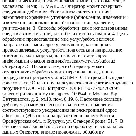
биометрическими, предоставляемых мною, которые могут
включать: - Имя; - E-MAIL. 2. Оператор может совершать
следующие действия: сбор; запись; систематизация;
накопление; хранение; уточнение (обновление, изменение);
извлечение; использование; блокирование; удаление;
уничтожение. 3. Способы обработки: как с использованием
средств автоматизации, так и без их использования. 4. Цель
обработки: предоставление мне услуг/работ, включая,
направление в мой адрес уведомлений, касающихся
предоставляемых услуг/работ, подготовка и направление
ответов на мои запросы, направление в мой адрес
информации о мероприятиях/товарах/услугах/работах
Оператора. 5. В связи с тем, что Оператор может
осуществлять обработку моих персональных данных
посредством программы для ЭВМ «1С-Битрикс24», я даю
свое согласие Оператору на осуществление соответствующего
поручения ООО «1С-Битрикс», (ОГРН 5077746476209),
зарегистрированному по адресу: 109544, г. Москва, б-р
Энтузиастов, д. 2, эт.13, пом. 8-19. 6. Настоящее согласие
действует до момента его отзыва путем направления
соответствующего уведомления на электронный адрес
admstandart@bk.ru или направления по адресу Россия,
Оренбургская обл., г. Бузулук, ул. Отакара Яроша, 51. 7. В
случае отзыва мною согласия на обработку персональных
данных Оператор вправе продолжить обработку